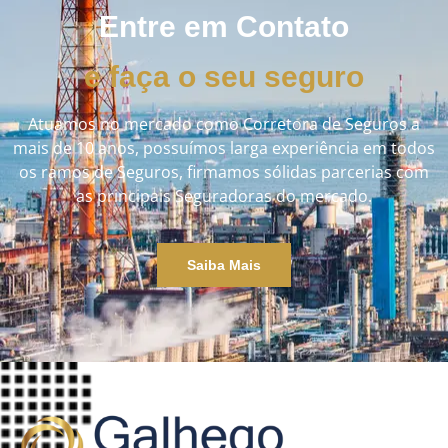
Entre em Contato
e faça o seu seguro
Atuamos no mercado como Corretora de Seguros a
mais de 10 anos, possuímos larga experiência em todos
os ramos de Seguros, firmamos sólidas parcerias com
as principais Seguradoras do mercado.
Saiba Mais