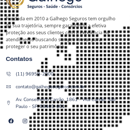
Fundada em 2010 a Galhego Seguros tem orgulho
da sua trajetória, sempre garantindo a efetiva
proteção aos seus clientes com a excelência no
atendimento buscando sempre inovar para
proteger o seu patrimônio.
Contatos
(11) 96959-2000
contato@galhegoseguros.com.br
Av. Conselheiro Carrão, 1861 - Vila Carrão, São
Paulo - SP, 03403-001