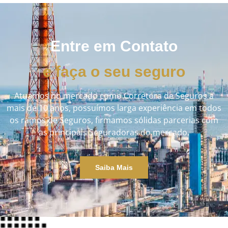
Entre em Contato
e faça o seu seguro
Atuamos no mercado como Corretora de Seguros a
mais de 10 anos, possuímos larga experiência em todos
os ramos de Seguros, firmamos sólidas parcerias com
as principais Seguradoras do mercado.
Saiba Mais