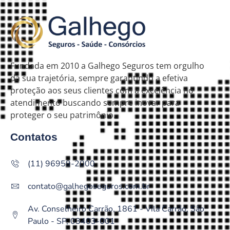
Fundada em 2010 a Galhego Seguros tem orgulho
da sua trajetória, sempre garantindo a efetiva
proteção aos seus clientes com a excelência no
atendimento buscando sempre inovar para
proteger o seu patrimônio.
Contatos
(11) 96959-2000
contato@galhegoseguros.com.br
Av. Conselheiro Carrão, 1861 - Vila Carrão, São
Paulo - SP, 03403-001