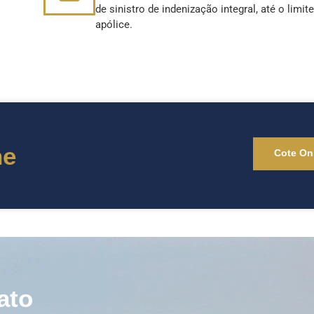
de sinistro de indenização integral, até o limit
apólice.
ne
Cote On
ato