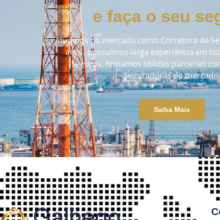
e faça o seu se
Atuamos no mercado como Corretora de Seg
anos, possuímos larga experiência em to
Seguros, firmamos sólidas parcerias com
Seguradoras do mercado
Saiba Mais
C