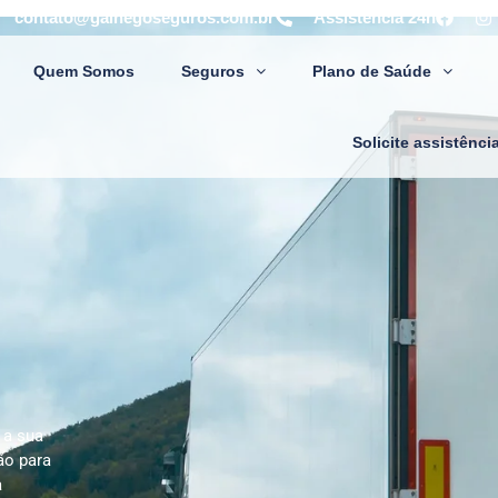
contato@galhegoseguros.com.br
Assistência 24h
Quem Somos
Seguros
Plano de Saúde
Solicite assistênci
 a sua
ão para
a