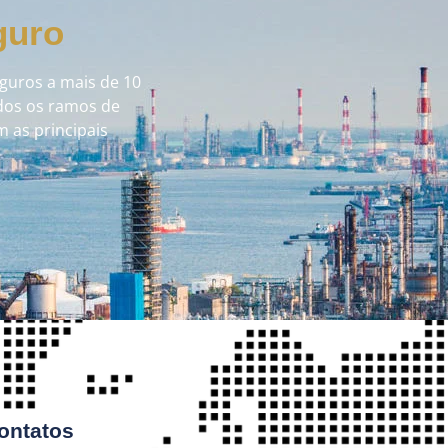
guro
uros a mais de 10
dos os ramos de
 as principais
.
ontatos