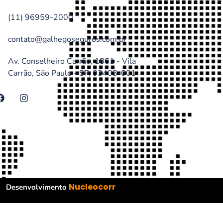
(11) 96959-2000
contato@galhegoseguros.com.br
Av. Conselheiro Carrão, 1861 - Vila
Carrão, São Paulo - SP, 03403-001
Nucleocorr
Desenvolvimento