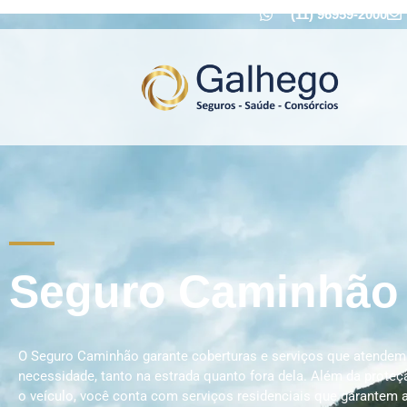
(11) 96959-2000
Seguro Caminhão
O Seguro Caminhão garante coberturas e serviços que atendem
necessidade, tanto na estrada quanto fora dela. Além da proteç
o veículo, você conta com serviços residenciais que garantem 