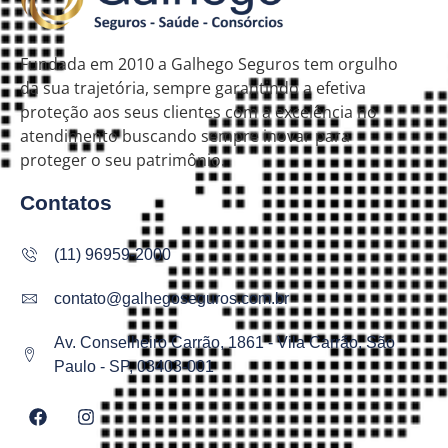
Fundada em 2010 a Galhego Seguros tem orgulho
da sua trajetória, sempre garantindo a efetiva
proteção aos seus clientes com a excelência no
atendimento buscando sempre inovar para
proteger o seu patrimônio.
Contatos
(11) 96959-2000
contato@galhegoseguros.com.br
Av. Conselheiro Carrão, 1861 - Vila Carrão, São
Paulo - SP, 03403-001